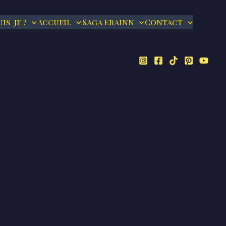
is-je ?
Accueil
Saga Erainn
Contact